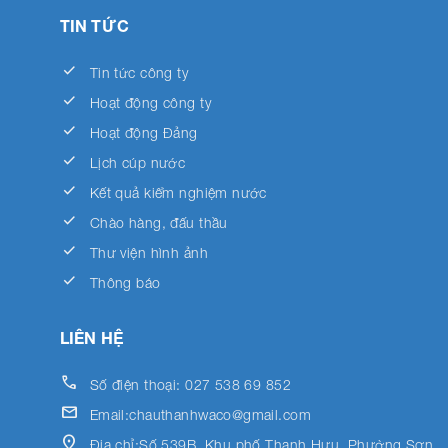
TIN TỨC
done
Tin tức công ty
done
Hoạt động công ty
done
Hoạt động Đảng
done
Lịch cúp nước
done
Kết quả kiểm nghiệm nước
done
Chào hàng, đấu thầu
done
Thư viện hình ảnh
done
Thông báo
LIÊN HỆ
call
Số điện thoại: 027 538 69 852
email
Email:chauthanhwaco@gmail.com
location_on
Địa chỉ:Số 539B, Khu phố Thạnh Hựu, Phường Sơn