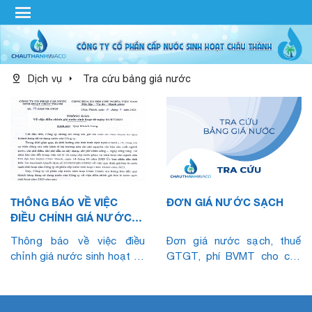
menu
pin_drop
arrow_right
Dịch vụ
Tra cứu bảng giá nước
THÔNG BÁO VỀ VIỆC
ĐƠN GIÁ NƯỚC SẠCH
ĐIỀU CHỈNH GIÁ NƯỚC
SINH HOẠT TỪ NGÀY
Thông báo về việc điều
Đơn giá nước sạch, thuế
01/7/2023
chỉnh giá nước sinh hoạt từ
GTGT, phí BVMT cho các
ngày 01/7/2023
đối tượng sử dụng nước