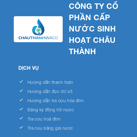
CÔNG TY CỔ
PHẦN CẤP
NƯỚC SINH
HOẠT CHÂU
THÀNH
DỊCH VỤ
done
Hướng dẫn thanh toán
done
Hướng dẫn đọc chỉ số
done
Hướng dẫn tra cứu hóa đơn
done
Đăng ký đồng hồ nước
done
Tra cứu hoá đơn
done
Tra cứu bảng giá nước