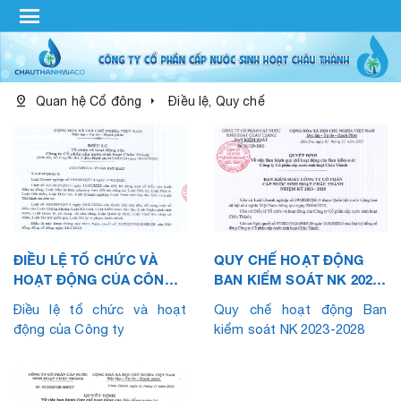
menu
pin_drop
arrow_right
Quan hệ Cổ đông
Điều lệ, Quy chế
ĐIỀU LỆ TỔ CHỨC VÀ
QUY CHẾ HOẠT ĐỘNG
HOẠT ĐỘNG CỦA CÔNG
BAN KIỂM SOÁT NK 2023-
TY
2028
Điều lệ tổ chức và hoạt
Quy chế hoạt động Ban
động của Công ty
kiểm soát NK 2023-2028