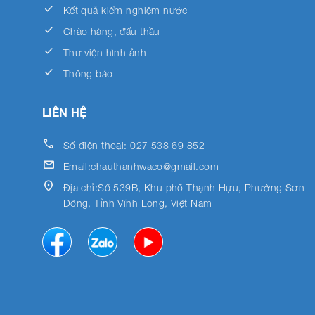
done
Kết quả kiểm nghiệm nước
done
Chào hàng, đấu thầu
done
Thư viện hình ảnh
done
Thông báo
LIÊN HỆ
call
Số điện thoại: 027 538 69 852
email
Email:chauthanhwaco@gmail.com
location_on
Địa chỉ:Số 539B, Khu phố Thạnh Hựu, Phường Sơn
Đông, Tỉnh Vĩnh Long, Việt Nam