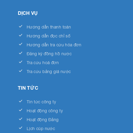
DỊCH VỤ
done
Hướng dẫn thanh toán
done
Hướng dẫn đọc chỉ số
done
Hướng dẫn tra cứu hóa đơn
done
Đăng ký đồng hồ nước
done
Tra cứu hoá đơn
done
Tra cứu bảng giá nước
TIN TỨC
done
Tin tức công ty
done
Hoạt động công ty
done
Hoạt động Đảng
done
Lịch cúp nước