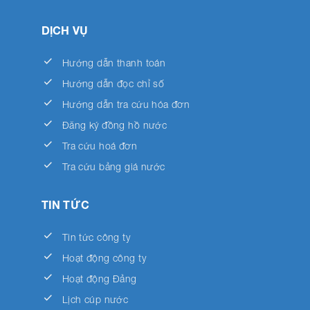
DỊCH VỤ
done
Hướng dẫn thanh toán
done
Hướng dẫn đọc chỉ số
done
Hướng dẫn tra cứu hóa đơn
done
Đăng ký đồng hồ nước
done
Tra cứu hoá đơn
done
Tra cứu bảng giá nước
TIN TỨC
done
Tin tức công ty
done
Hoạt động công ty
done
Hoạt động Đảng
done
Lịch cúp nước