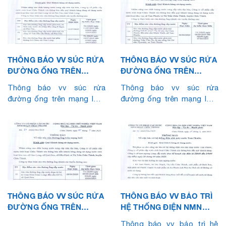
THÔNG BÁO VV SÚC RỬA
THÔNG BÁO VV SÚC RỬA
ĐƯỜNG ỐNG TRÊN
ĐƯỜNG ỐNG TRÊN
MẠNG LƯỚI (THÁNG
MẠNG LƯỚI (THÁNG
Thông báo vv súc rửa
Thông báo vv súc rửa
7.2025)
6.2025)
đường ống trên mạng lưới
đường ống trên mạng lưới
(Tháng 7.2025)
(Tháng 6.2025)
THÔNG BÁO VV SÚC RỬA
THÔNG BÁO VV BẢO TRÌ
ĐƯỜNG ỐNG TRÊN
HỆ THỐNG ĐIỆN NMN
MẠNG LƯỚI (THÁNG
TAM PHƯỚC
Thông báo vv bảo trì hệ