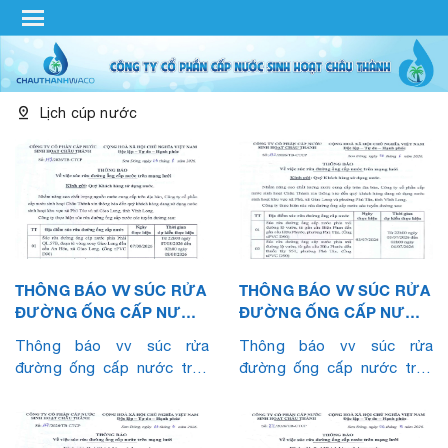
menu
pin_drop
Lịch cúp nước
THÔNG BÁO VV SÚC RỬA
THÔNG BÁO VV SÚC RỬA
ĐƯỜNG ỐNG CẤP NƯỚC
ĐƯỜNG ỐNG CẤP NƯỚC
TRÊN MẠNG LƯỚI
TRÊN MẠNG LƯỚI
Thông báo vv súc rửa
Thông báo vv súc rửa
(THÁNG 8.2026)
(THÁNG 7.2026)
đường ống cấp nước trên
đường ống cấp nước trên
mạng lưới (Tháng 8.2026)
mạng lưới (Tháng 7.2026)