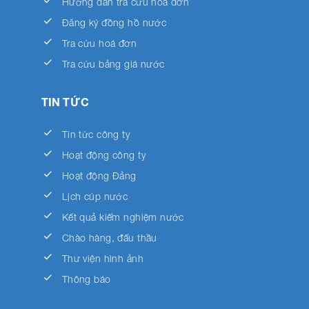
done
Hướng dẫn tra cứu hóa đơn
done
Đăng ký đồng hồ nước
done
Tra cứu hoá đơn
done
Tra cứu bảng giá nước
TIN TỨC
done
Tin tức công ty
done
Hoạt động công ty
done
Hoạt động Đảng
done
Lịch cúp nước
done
Kết quả kiểm nghiệm nước
done
Chào hàng, đấu thầu
done
Thư viện hình ảnh
done
Thông báo