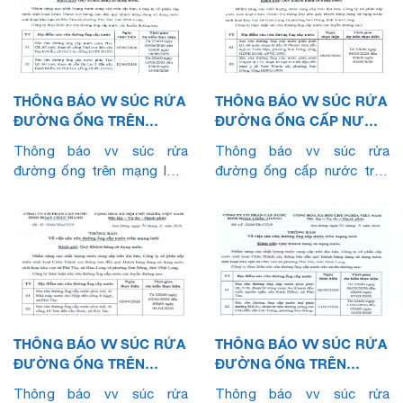
THÔNG BÁO VV SÚC RỬA
THÔNG BÁO VV SÚC RỬA
ĐƯỜNG ỐNG TRÊN
ĐƯỜNG ỐNG CẤP NƯỚC
MẠNG LƯỚI (THÁNG
TRÊN MẠNG LƯỚI
Thông báo vv súc rửa
Thông báo vv súc rửa
6.2026)
(THÁNG 5.2026)
đường ống trên mạng lưới
đường ống cấp nước trên
(Tháng 6.2026)
mạng lưới (Tháng 5.2026)
THÔNG BÁO VV SÚC RỬA
THÔNG BÁO VV SÚC RỬA
ĐƯỜNG ỐNG TRÊN
ĐƯỜNG ỐNG TRÊN
MẠNG LƯỚI (THÁNG
MẠNG LƯỚI (THÁNG
Thông báo vv súc rửa
Thông báo vv súc rửa
4.2026)
3.2026)