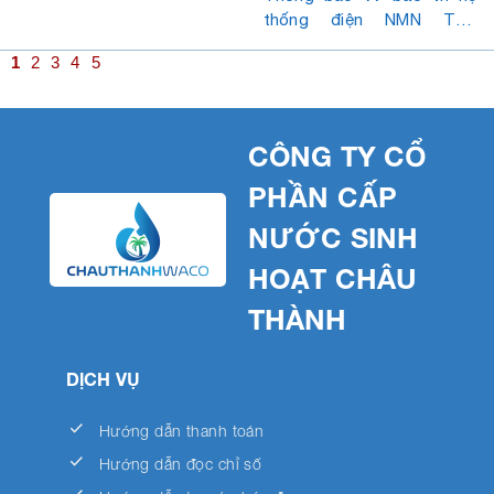
5.2025)
thống điện NMN Tam
Phước
1
2
3
4
5
CÔNG TY CỔ
PHẦN CẤP
NƯỚC SINH
HOẠT CHÂU
THÀNH
DỊCH VỤ
done
Hướng dẫn thanh toán
done
Hướng dẫn đọc chỉ số