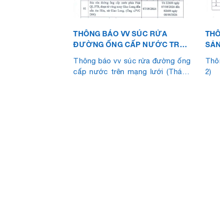
THÔNG BÁO VV SÚC RỬA
THÔ
ĐƯỜNG ỐNG CẤP NƯỚC TRÊN
SẢN
MẠNG LƯỚI (THÁNG 8.2026)
Thông báo vv súc rửa đường ống
Thôn
cấp nước trên mạng lưới (Tháng
2)
8.2026)