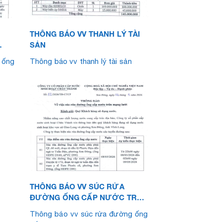
THÔNG BÁO VV THANH LÝ TÀI
SẢN
 ống
Thông báo vv thanh lý tài sản
THÔNG BÁO VV SÚC RỬA
ĐƯỜNG ỐNG CẤP NƯỚC TRÊN
MẠNG LƯỚI (THÁNG 5.2026)
Thông báo vv súc rửa đường ống