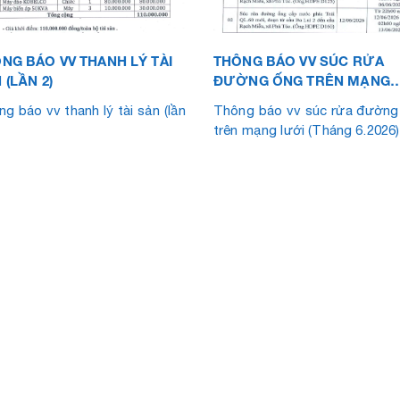
NG BÁO VV THANH LÝ TÀI
THÔNG BÁO VV SÚC RỬA
 (LẦN 2)
ĐƯỜNG ỐNG TRÊN MẠNG
LƯỚI (THÁNG 6.2026)
g báo vv thanh lý tài sản (lần
Thông báo vv súc rửa đường
trên mạng lưới (Tháng 6.2026)