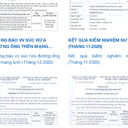
NG BÁO VV SÚC RỬA
KẾT QUẢ KIỂM NGHIỆM N
ỜNG ỐNG TRÊN MẠNG
(THÁNG 11.2025)
I (THÁNG 12.2025)
ng báo vv súc rửa đường ống
Kết quả kiểm nghiệm n
 mạng lưới (Tháng 12.2025)
(Tháng 11.2025)