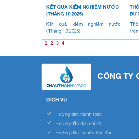
KẾT QUẢ KIỂM NGHIỆM NƯỚC
THÔ
(THÁNG 10.2025)
ĐƯ
LƯỚ
Kết quả kiểm nghiệm nước
Thô
(Tháng 10.2025)
trên
1
2
3
4
CÔNG TY 
DỊCH VỤ
done
Hướng dẫn thanh toán
done
Hướng dẫn đọc chỉ số
done
Hướng dẫn tra cứu hóa đơn