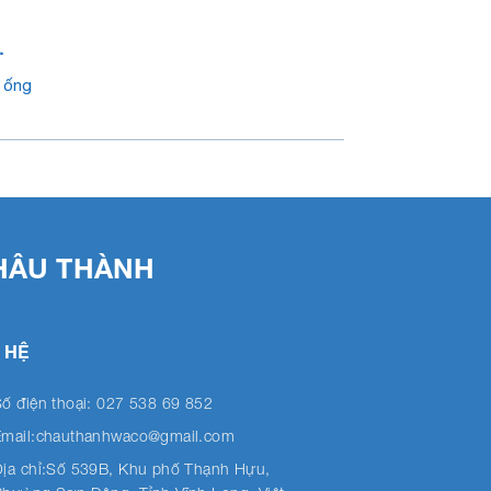
 ống
HÂU THÀNH
 HỆ
ố điện thoại: 027 538 69 852
Email:chauthanhwaco@gmail.com
Địa chỉ:Số 539B, Khu phố Thạnh Hựu,