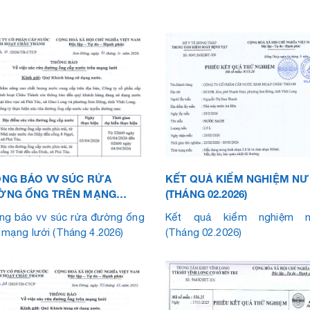
NG BÁO VV SÚC RỬA
KẾT QUẢ KIỂM NGHIỆM N
ỜNG ỐNG TRÊN MẠNG
(THÁNG 02.2026)
I (THÁNG 4.2026)
ng báo vv súc rửa đường ống
Kết quả kiểm nghiệm n
 mạng lưới (Tháng 4.2026)
(Tháng 02.2026)