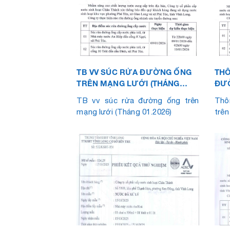
TB VV SÚC RỬA ĐƯỜNG ỐNG
THÔ
TRÊN MẠNG LƯỚI (THÁNG
ĐƯ
01.2026)
LƯỚ
TB vv súc rửa đường ống trên
Thô
mạng lưới (Tháng 01.2026)
trên