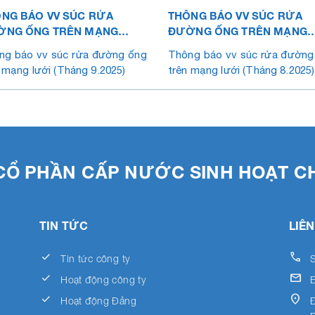
NG BÁO VV SÚC RỬA
THÔNG BÁO VV SÚC RỬA
ỜNG ỐNG TRÊN MẠNG
ĐƯỜNG ỐNG TRÊN MẠNG
I (THÁNG 9.2025)
LƯỚI (THÁNG 8.2025)
ng báo vv súc rửa đường ống
Thông báo vv súc rửa đường
 mạng lưới (Tháng 9.2025)
trên mạng lưới (Tháng 8.2025)
CỔ PHẦN CẤP NƯỚC SINH HOẠT C
TIN TỨC
LIÊN
done
call
Tin tức công ty
S
done
email
Hoạt động công ty
done
location_on
Hoạt động Đảng