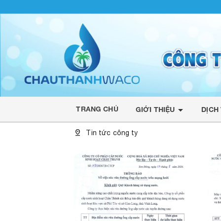
arrow_drop_down
TRANG CHỦ
GIỚI THIỆU
DỊCH
pin_drop
Tin tức công ty