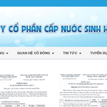
arrow_drop_down
arrow_drop_down
arrow_drop_down
 VỤ
QUAN HỆ CỔ ĐÔNG
TIN TỨC
TUYỂN D