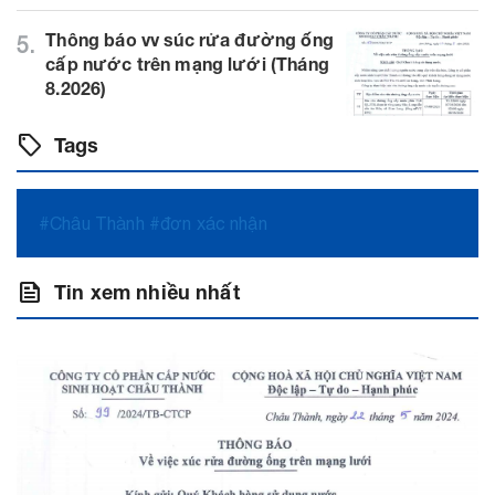
Thông báo vv súc rửa đường ống
5.
cấp nước trên mạng lưới (Tháng
8.2026)
sell
Tags
#Châu Thành
#đơn xác nhận
feed
Tin xem nhiều nhất