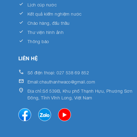
done
Lịch cúp nước
done
Kết quả kiểm nghiệm nước
done
Chào hàng, đấu thầu
done
Thư viện hình ảnh
done
Thông báo
LIÊN HỆ
call
Số điện thoại: 027 538 69 852
email
Email:chauthanhwaco@gmail.com
location_on
Địa chỉ:Số 539B, Khu phố Thạnh Hựu, Phường Sơn
Đông, Tỉnh Vĩnh Long, Việt Nam