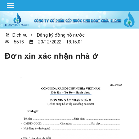
menu
pin_drop
arrow_right
Dịch vụ
Đăng ký đồng hồ nước
visibility
calendar_month
5516
20/12/2022 - 18:15:01
Đơn xin xác nhận nhà ở