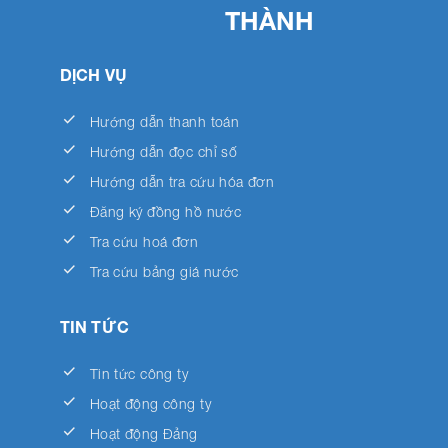
THÀNH
DỊCH VỤ
done
Hướng dẫn thanh toán
done
Hướng dẫn đọc chỉ số
done
Hướng dẫn tra cứu hóa đơn
done
Đăng ký đồng hồ nước
done
Tra cứu hoá đơn
done
Tra cứu bảng giá nước
TIN TỨC
done
Tin tức công ty
done
Hoạt động công ty
done
Hoạt động Đảng