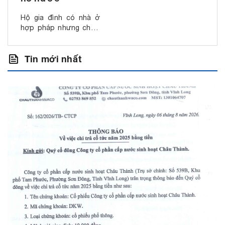
Hộ gia đình có nhà ở
hợp pháp nhưng chưa
lắp đặt đồng hồ nước.
Công ty, DNTN, hộ
feed
Tin mới nhất
SXKD … thuê nhà,
thuê mặt bằng kinh
doanh. Đơn vị, cơ quan
nhà nước. Địa điểm
đăng ký lắp đặt nằm
trong vùng c