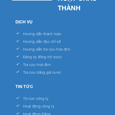
THÀNH
DỊCH VỤ
done
Hướng dẫn thanh toán
done
Hướng dẫn đọc chỉ số
done
Hướng dẫn tra cứu hóa đơn
done
Đăng ký đồng hồ nước
done
Tra cứu hoá đơn
done
Tra cứu bảng giá nước
TIN TỨC
done
Tin tức công ty
done
Hoạt động công ty
done
Hoạt động Đảng