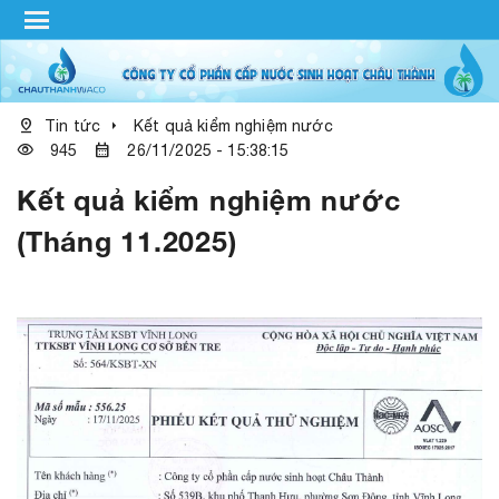
menu
pin_drop
arrow_right
Tin tức
Kết quả kiểm nghiệm nước
visibility
calendar_month
945
26/11/2025 - 15:38:15
Kết quả kiểm nghiệm nước
(Tháng 11.2025)