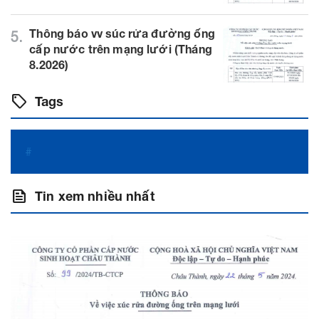
Thông báo vv súc rửa đường ống
5.
cấp nước trên mạng lưới (Tháng
8.2026)
sell
Tags
#
feed
Tin xem nhiều nhất