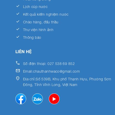
done
Lịch cúp nước
done
Kết quả kiểm nghiệm nước
done
Chào hàng, đấu thầu
done
Thư viện hình ảnh
done
Thông báo
LIÊN HỆ
call
Số điện thoại: 027 538 69 852
email
Email:chauthanhwaco@gmail.com
location_on
Địa chỉ:Số 539B, Khu phố Thạnh Hựu, Phường Sơn
Đông, Tỉnh Vĩnh Long, Việt Nam