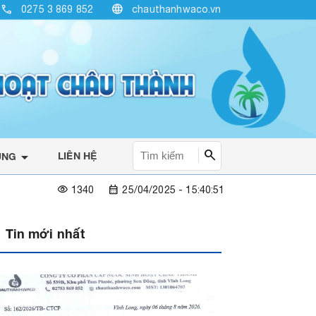
call
language
0275 3 869 852
chauthanhwaco.vn
search
arrow_drop_down
LIÊN HỆ
ỤNG
visibility
calendar_month
1340
25/04/2025 - 15:40:51
Tin mới nhất