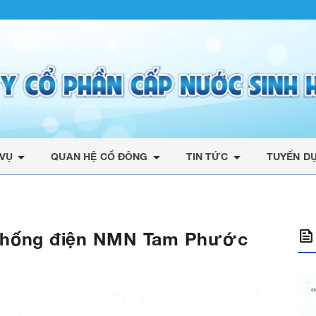
arrow_drop_down
arrow_drop_down
arrow_drop_down
 VỤ
QUAN HỆ CỔ ĐÔNG
TIN TỨC
TUYỂN D
feed
ệ thống điện NMN Tam Phước