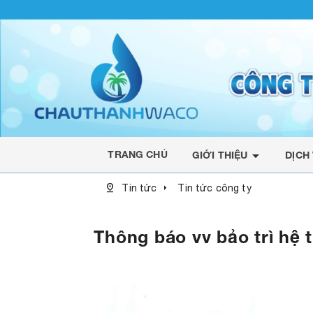
arrow_drop_down
TRANG CHỦ
GIỚI THIỆU
DỊCH
pin_drop
arrow_right
Tin tức
Tin tức công ty
Thông báo vv bảo trì h