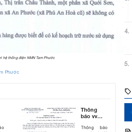
4.
trì hệ thống điện NMN Tam Phước
5.
Tam Phước
sell
Thông
báo vv
thanh lý
áo
Thông báo
tài sản
feed