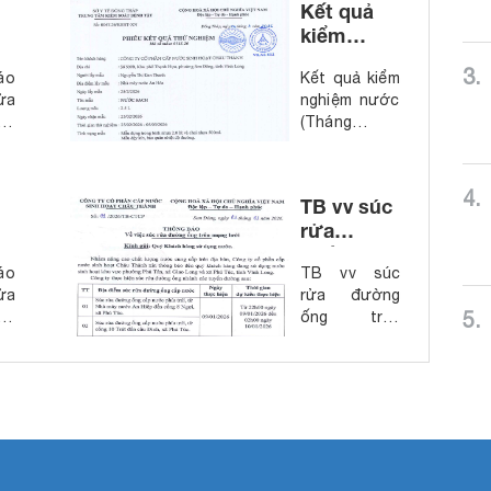
Kết quả
kiểm
nghiệm
3.
áo
Kết quả kiểm
nước
ửa
nghiệm nước
(Tháng
ng
(Tháng
02.2026)
ng
02.2026)
ng
4.
TB vv súc
rửa
đường
áo
TB vv súc
ống trên
ửa
rửa đường
mạng
5.
ng
ống trên
lưới
ng
mạng lưới
(Tháng
ng
(Tháng
01.2026)
01.2026)