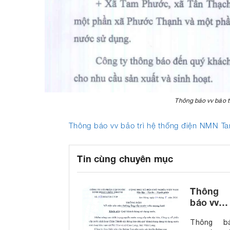
Thông báo vv bảo 
Thông báo vv bảo trì hệ thống điện NMN 
Tin cùng chuyên mục
Thông
báo vv
súc rửa
Thông b
đường