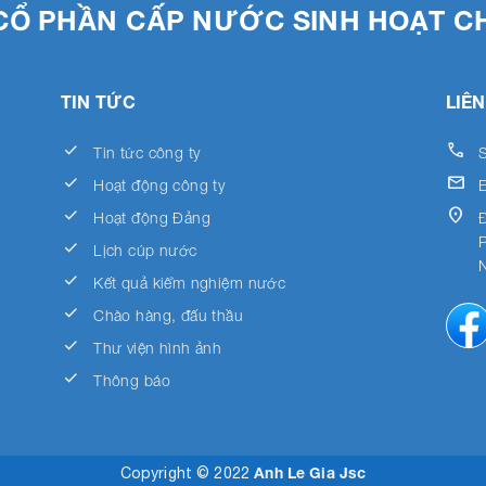
CỔ PHẦN CẤP NƯỚC SINH HOẠT C
TIN TỨC
LIÊN
done
call
Tin tức công ty
S
done
email
Hoạt động công ty
done
location_on
Hoạt động Đảng
done
Lịch cúp nước
done
Kết quả kiểm nghiệm nước
done
Chào hàng, đấu thầu
done
Thư viện hình ảnh
done
Thông báo
Anh Le Gia Jsc
Copyright © 2022