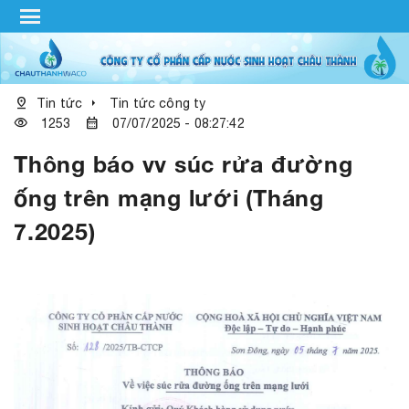
menu
pin_drop
arrow_right
Tin tức
Tin tức công ty
visibility
calendar_month
1253
07/07/2025 - 08:27:42
Thông báo vv súc rửa đường
ống trên mạng lưới (Tháng
7.2025)