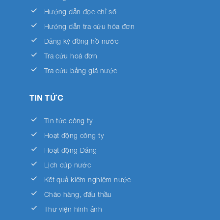
done
Hướng dẫn đọc chỉ số
done
Hướng dẫn tra cứu hóa đơn
done
Đăng ký đồng hồ nước
done
Tra cứu hoá đơn
done
Tra cứu bảng giá nước
TIN TỨC
done
Tin tức công ty
done
Hoạt động công ty
done
Hoạt động Đảng
done
Lịch cúp nước
done
Kết quả kiểm nghiệm nước
done
Chào hàng, đấu thầu
done
Thư viện hình ảnh