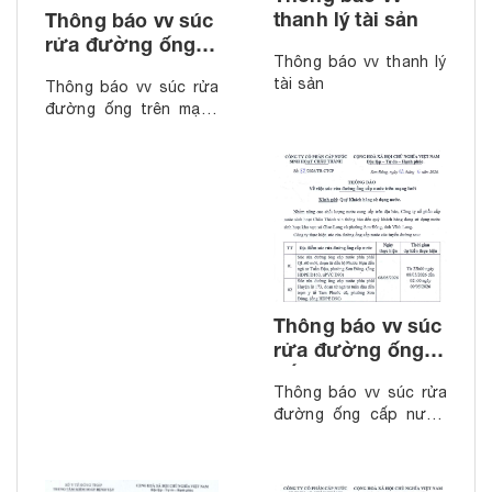
thanh lý tài sản
Thông báo vv súc
rửa đường ống
Thông báo vv thanh lý
trên mạng lưới
tài sản
Thông báo vv súc rửa
(Tháng 6.2026)
đường ống trên mạng
lưới (Tháng 6.2026)
Thông báo vv súc
rửa đường ống
cấp nước trên
Thông báo vv súc rửa
mạng lưới (Tháng
đường ống cấp nước
5.2026)
trên mạng lưới (Tháng
5.2026)