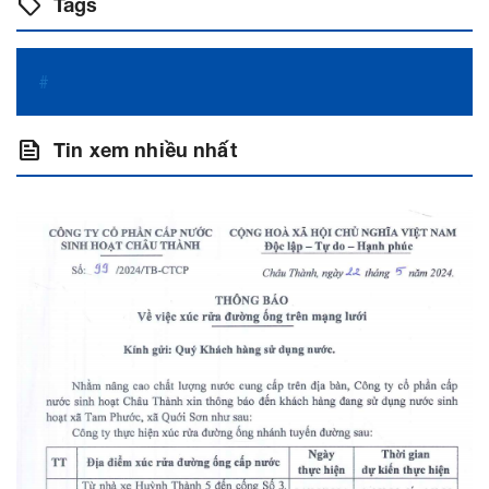
sell
Tags
#
feed
Tin xem nhiều nhất