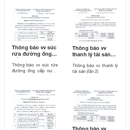
Thông báo vv súc
Thông báo vv
rửa đường ống
thanh lý tài sản
cấp nước trên
(lần 2)
Thông báo vv súc rửa
Thông báo vv thanh lý
mạng lưới (Tháng
đường ống cấp nước
tài sản (lần 2)
8.2026)
trên mạng lưới (Tháng
8.2026)
Thông báo vv