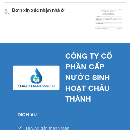
Đơn xin xác nhận nhà ở
5.
CÔNG TY CỔ
PHẦN CẤP
NƯỚC SINH
HOẠT CHÂU
THÀNH
DỊCH VỤ
done
Hướng dẫn thanh toán