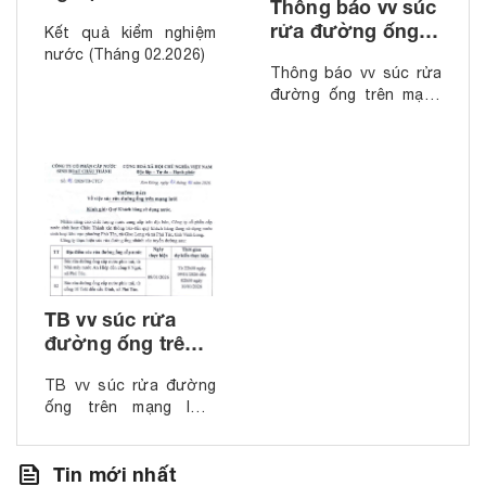
Thông báo vv súc
(Tháng 02.2026)
rửa đường ống
Kết quả kiểm nghiệm
trên mạng lưới
nước (Tháng 02.2026)
Thông báo vv súc rửa
(Tháng 3.2026)
đường ống trên mạng
lưới (Tháng 3.2026)
TB vv súc rửa
đường ống trên
mạng lưới (Tháng
TB vv súc rửa đường
01.2026)
ống trên mạng lưới
(Tháng 01.2026)
feed
Tin mới nhất