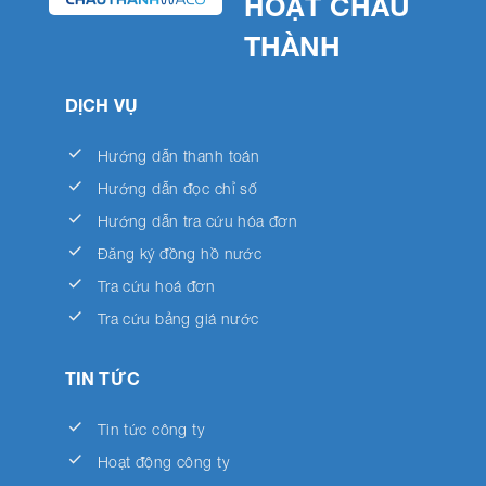
HOẠT CHÂU
THÀNH
DỊCH VỤ
done
Hướng dẫn thanh toán
done
Hướng dẫn đọc chỉ số
done
Hướng dẫn tra cứu hóa đơn
done
Đăng ký đồng hồ nước
done
Tra cứu hoá đơn
done
Tra cứu bảng giá nước
TIN TỨC
done
Tin tức công ty
done
Hoạt động công ty