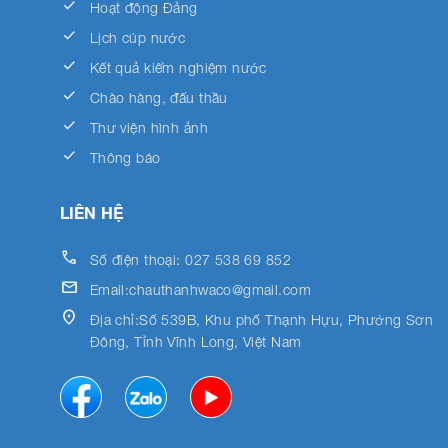
done
Hoạt động Đảng
done
Lịch cúp nước
done
Kết quả kiểm nghiệm nước
done
Chào hàng, đấu thầu
done
Thư viện hình ảnh
done
Thông báo
LIÊN HỆ
call
Số điện thoại: 027 538 69 852
email
Email:chauthanhwaco@gmail.com
location_on
Địa chỉ:Số 539B, Khu phố Thạnh Hựu, Phường Sơn
Đông, Tỉnh Vĩnh Long, Việt Nam