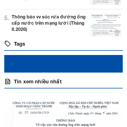
Thông báo vv súc rửa đường ống
5.
cấp nước trên mạng lưới (Tháng
8.2026)
sell
Tags
#
feed
Tin xem nhiều nhất