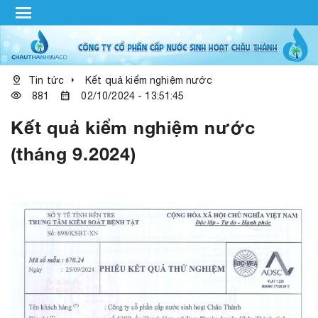
menu
pin_drop
arrow_right
Tin tức
Kết quả kiểm nghiệm nước
visibility
calendar_month
881
02/10/2024 - 13:51:45
Kết quả kiểm nghiệm nước
(tháng 9.2024)